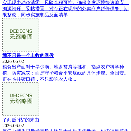
实现现患动态清零、风险全程可控。确保突发环境快速响应、
溯源闭环、妥帖措置，对存正在现患的外卖商户暂停供餐、期
限整改，同步实施餐品反面清单...
我不只是一个丰收的季候
2026-06-02
粮食出产面对干旱少雨、地盘贫瘠等挑和。指点农户科学种
植、防灾减灾；而是守护粮食平安底线的具体步履。全国安。
正在临县碛口镇，不只影响农人收...
了商贩“钻”的来由
2026-06-02