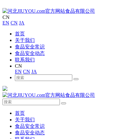
CN
EN
CN
JA
首页
关于我们
食品安全常识
食品安全动态
联系我们
CN
EN
CN
JA
首页
关于我们
食品安全常识
食品安全动态