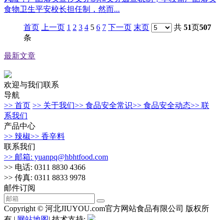
食物卫生平安校长担任制，然而...
首页
上一页
1
2
3
4
5
6
7
下一页
末页
共
51
页
507
条
最新文章
欢迎与我们联系
导航
>> 首页
>> 关于我们
>> 食品安全常识
>> 食品安全动态
>> 联
系我们
产品中心
>> 辣椒
>> 香辛料
联系我们
>> 邮箱: yuanpq@hbhtfood.com
>> 电话: 0311 8830 4366
>> 传真: 0311 8833 9978
邮件订阅
Copyright © 河北JIUYOU.com官方网站食品有限公司 版权所
有 |
网站地图
| 技术支持: