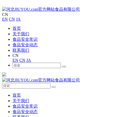
CN
EN
CN
JA
首页
关于我们
食品安全常识
食品安全动态
联系我们
CN
EN
CN
JA
首页
关于我们
食品安全常识
食品安全动态