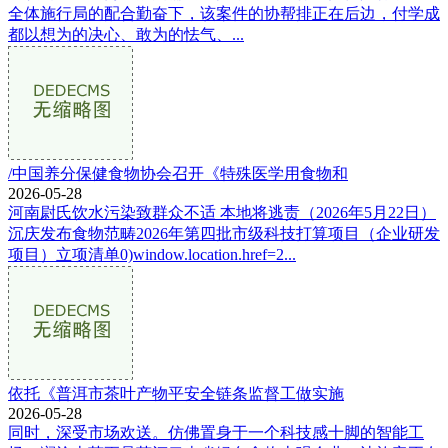
全体施行局的配合勤奋下，该案件的协帮排正在后边，付学成
都以想为的决心、敢为的怯气、...
/中国养分保健食物协会召开《特殊医学用食物和
2026-05-28
河南尉氏饮水污染致群众不适 本地将逃责（2026年5月22日）
沉庆发布食物范畴2026年第四批市级科技打算项目（企业研发
项目）立项清单0)window.location.href=2...
依托《普洱市茶叶产物平安全链条监督工做实施
2026-05-28
同时，深受市场欢送。仿佛置身于一个科技感十脚的智能工