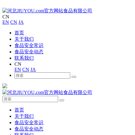
CN
EN
CN
JA
首页
关于我们
食品安全常识
食品安全动态
联系我们
CN
EN
CN
JA
首页
关于我们
食品安全常识
食品安全动态