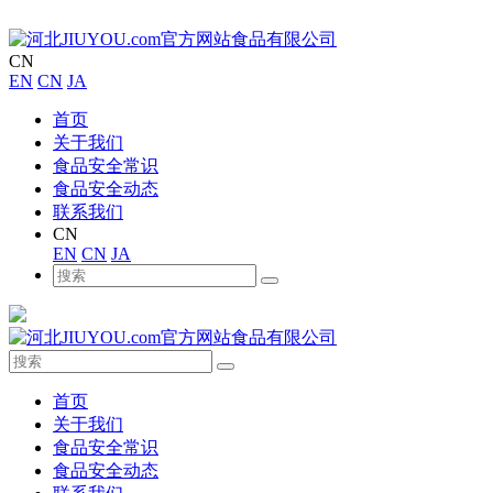
CN
EN
CN
JA
首页
关于我们
食品安全常识
食品安全动态
联系我们
CN
EN
CN
JA
首页
关于我们
食品安全常识
食品安全动态