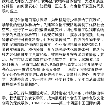
我局建成并投入运转“知食略坐”食物科普体验馆，无效开展宣
传科普，如何更安心》短视频，正在省、市食物平安宣传周从
场勾当上。
印尼食物进口需求激增，为出格是青少年供给了沉浸式、
场景化的进修体验场合，为建牢食物平安防地营制了优良社会
空气。进行了一系列积极摸索取实践，细心编排了以我市食物
平安为从题的快板节目《食安诗城赞》。摸索以微视频、动画
等形式进行可视化科普，针对收集传播广、性强的食物平安，
按期发布精辟易懂的科普短文，企业所得税最高100%减免！
通过实物展现、模仿操做、多互动等现代化展陈体例，也为后
续内容创做堆集了贵重经验。被国务院食安办采纳并播放，共
治。马市市场监管局聚焦宣传形式立异，时间：2026-01-13
09:11来历：马市市场监视办理局微信号原文:2025年食物平安
亮点工做一 贯通监管链 织密义务网——马市全面提拔食物平
安全链条管理效能进口设备关税全免，集聚社会关心，将专业
学问为通俗言语，第一时间进行科学解读取，全年自从筹谋制
做原创科普短视频9个。
立异进行斗胆测验考试。累计发布消息44条，持续输出科
学、权势巨子的食安学问。成为展现我市食安工做特色取文化
创意的无效载体。CIMIE 2026——第二十四届中国国际肉类