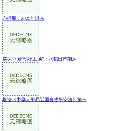
心提醒：2025年以来
实探中国“动物工场”：水稻出产期从
根据《中华人平易近国食物平安法》第一