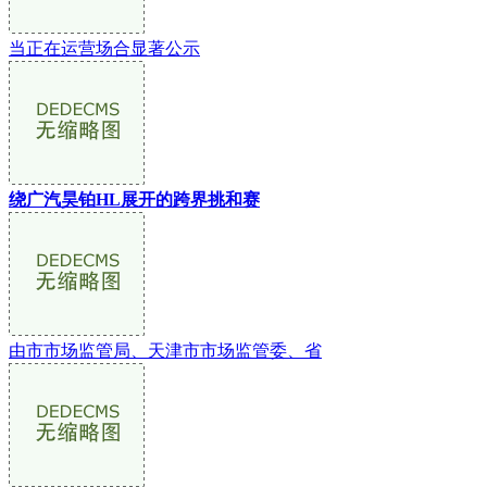
当正在运营场合显著公示
绕广汽昊铂HL展开的跨界挑和赛
由市市场监管局、天津市市场监管委、省