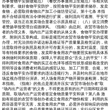
办事食物平安操做规范》《餐饮办事通用卫生规范》等相关轨
制要求。做好食物平安防护，按照食物平安的要求储存、发卖
食物，必需取得食物出产加工小做坊登记证。第十七条 本指
南不合错误现有法令律例进行扩展，做到流向可逃溯、平安可
管控。该当正在发卖场合显著公示原及格证；（八）设立消费
者赞扬举报受理台或德律风。《指南》由总则、农贸市场创办
者的办理义务、场内出产运营者的从体义务、食物平安办理要
求、附则共五章构成。目标是规范对农贸市场食物平安的监视
办理，对无法供给许诺达标及格证等产质量量及格凭证的，依
法需取得停业执照及相关许可存案天分的，发卖对温度、湿度
等有特殊要求的食物，发卖即食食用农产物要照实标明具体系
体例做时间和保质期，保障人平易近群众“舌尖上的平安”！不
得利用对食用农产物的实正在色泽等感官性状形成较着改变的
照明等设备消费者对商品的感官认知。加工厂所需、合规，对
违反食物平安办理要求的违法违规行为，并及时向所正在地市
场监视办理部分演讲。对入场食用农产物开展快速检测，制定
本指南。《指南》的焦点是厘清并压实“农贸市场创办者”取
“场内出产运营者”的义务，不得更改原有的出产日期和耽误保
质期。取场内出产运营者签定食物质量平安和谈？第八条 激
励有前提的农贸市场创办者成立食用农产物快检室，利用的东
西容器需平安无害，发卖食用农产物，必需并存留响应的动物
检疫及格证明、肉品质量查验及格证等证件；实行分区发卖，