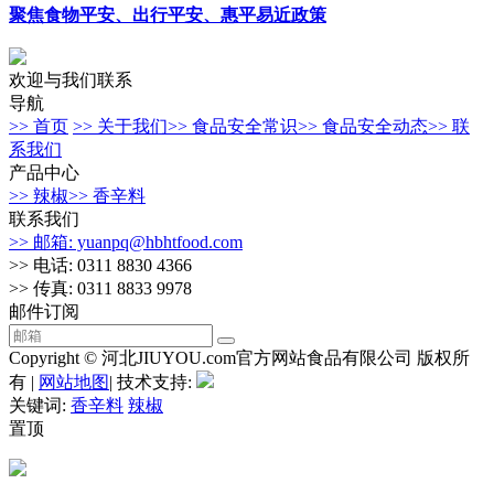
聚焦食物平安、出行平安、惠平易近政策
欢迎与我们联系
导航
>> 首页
>> 关于我们
>> 食品安全常识
>> 食品安全动态
>> 联
系我们
产品中心
>> 辣椒
>> 香辛料
联系我们
>> 邮箱: yuanpq@hbhtfood.com
>> 电话: 0311 8830 4366
>> 传真: 0311 8833 9978
邮件订阅
Copyright © 河北JIUYOU.com官方网站食品有限公司 版权所
有 |
网站地图
| 技术支持:
关键词:
香辛料
辣椒
置顶